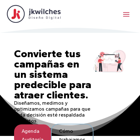
Convierte tus
campañas en
un sistema
predecible para
atraer clientes.
Diseñamos, medimos y
optimizamos campañas para que
cada decisión esté respaldada
por datos.
Agenda
Cómo
Auditoría
trabajamos